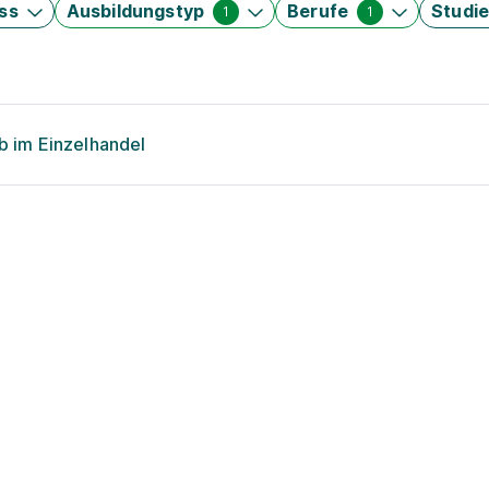
ss
Ausbildungstyp
Berufe
Studi
1
1
eb im Einzelhandel