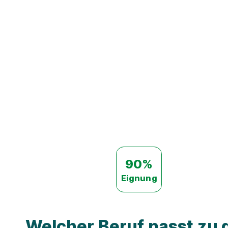
90%
Eignung
Welcher Beruf passt zu d