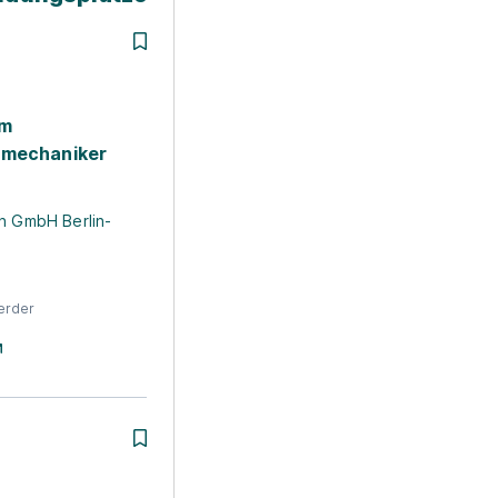
um
smechaniker
n GmbH Berlin-
erder