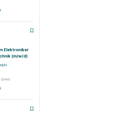
m Elektroniker
echnik (m/w/d)
GmbH
 (Ohm)