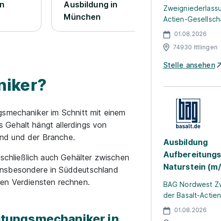
in
Ausbildung in
Ausbildung
Zweigniederlassu
München
Actien-Gesellsch
01.08.2026
74930 Ittlingen
Stelle ansehen
niker?
gsmechaniker im Schnitt mit einem
 Gehalt hängt allerdings von
nd und der Branche.
Ausbildung
Aufbereitung
 schließlich auch Gehälter zwischen
Naturstein (m
Insbesondere in Süddeutschland
ren Verdiensten rechnen.
BAG Nordwest Zw
der Basalt-Actie
01.08.2026
eitungsmechaniker in