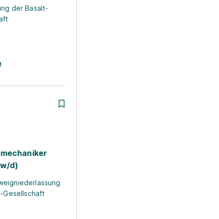
 in Köln
Ausbildung in
Ausbildun
ng der Basalt-
Frankfurt
Stuttgart
aft
smechaniker
/w/d)
eigniederlassung
n-Gesellschaft