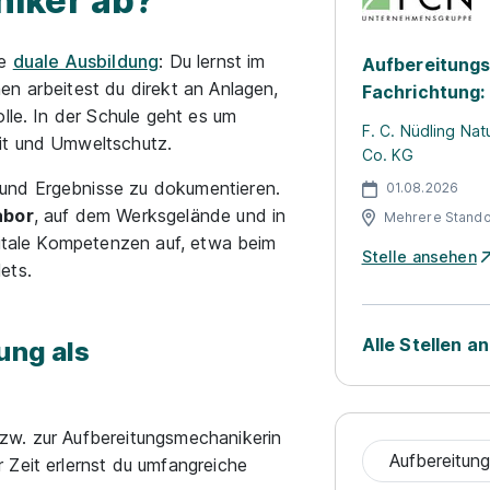
iker ab?
ne
duale Ausbildung
: Du lernst im
Aufbereitungs
en arbeitest du direkt an Anlagen,
Fachrichtung:
lle. In der Schule geht es um
F. C. Nüdling Na
it und Umweltschutz.
Co. KG
und Ergebnisse zu dokumentieren.
01.08.2026
abor
, auf dem Werksgelände und in
Mehrere Stando
gitale Kompetenzen auf, etwa beim
Stelle ansehen
ets.
Alle Stellen a
ung als
zw. zur Aufbereitungsmechanikerin
 Zeit erlernst du umfangreiche