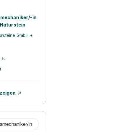
mechaniker/-in
 Naturstein
tursteine GmbH +
rte
nzeigen