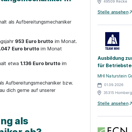
49509 Recke
Stelle ansehen
alt als Aufbereitungsmechaniker
ngsjahr
953 Euro brutto
im Monat.
1.047 Euro brutto
im Monat
Ausbildung zu
ehalt etwa
1.136 Euro brutto
im
für Betriebst
MHI Naturstein 
ls Aufbereitungsmechaniker bzw.
01.09.2026
u dich gerne auf unserer
35315 Homberg
Stelle ansehen
ng als