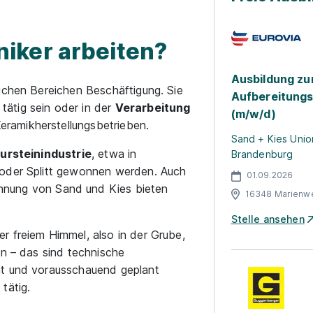
iker arbeiten?
Ausbildung z
lichen Bereichen Beschäftigung. Sie
Aufbereitung
tätig sein oder in der
Verarbeitung
(m/w/d)
eramikherstellungsbetrieben.
Sand + Kies Unio
ursteinindustrie
, etwa in
Brandenburg
 oder Splitt gewonnen werden. Auch
01.09.2026
nnung von Sand und Kies bieten
16348 Marienw
Stelle ansehen
r freiem Himmel, also in der Grube,
en – das sind technische
ht und vorausschauend geplant
tätig.