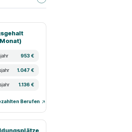
sgehalt
 Monat)
jahr
953 €
sjahr
1.047 €
sjahr
1.136 €
ezahlten Berufen
ildungsplätze