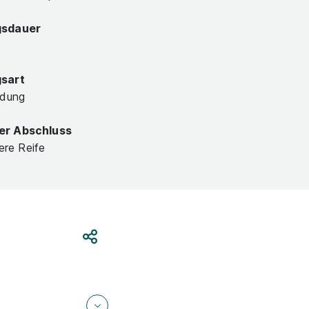
gsdauer
gsart
ldung
er Abschluss
lere Reife
Teilen