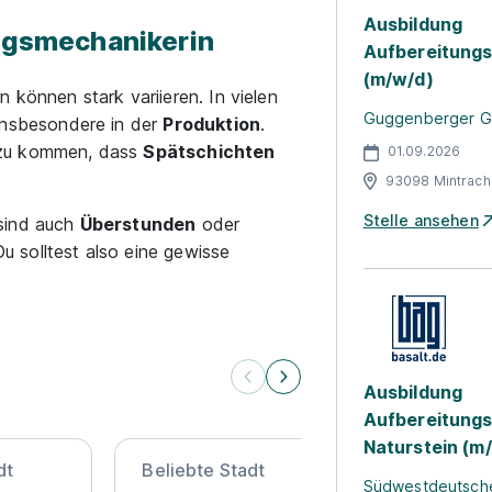
Ausbildung
ungsmechanikerin
Aufbereitung
(m/w/d)
 können stark variieren. In vielen
Guggenberger 
insbesondere in der
Produktion
.
azu kommen, dass
Spätschichten
01.09.2026
93098 Mintrach
Stelle ansehen
 sind auch
Überstunden
oder
u solltest also eine gewisse
Ausbildung
Aufbereitung
Naturstein (m
dt
Beliebte Stadt
Beliebte St
Südwestdeutsche