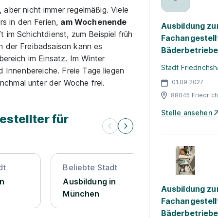
, aber nicht immer regelmäßig. Viele
rs in den Ferien,
am Wochenende
Ausbildung zu
ft im Schichtdienst, zum Beispiel früh
Fachangestell
n der Freibadsaison kann es
Bäderbetrieb
bereich im Einsatz. Im Winter
Stadt Friedrichsh
nd Innenbereiche. Freie Tage liegen
chmal unter der Woche frei.
01.09.2027
88045 Friedric
Stelle ansehen
stellter für
dt
Beliebte Stadt
Beliebte St
in
Ausbildung in
Ausbildung
Ausbildung z
München
Fachangestell
Bäderbetriebe