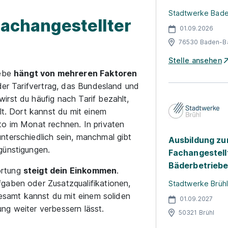
Stadtwerke Bad
 Fachangestellter
01.09.2026
76530 Baden-B
Stelle ansehen
iebe
hängt von mehreren Faktoren
 der Tarifvertrag, das Bundesland und
rst du häufig nach Tarif bezahlt,
lt. Dort kannst du mit einem
to im Monat rechnen. In privaten
nterschiedlich sein, manchmal gibt
Ausbildung zu
günstigungen.
Fachangestell
Bäderbetrieb
ortung
steigt dein Einkommen
.
gaben oder Zusatzqualifikationen,
Stadtwerke Brüh
gesamt kannst du mit einem soliden
01.09.2027
ng weiter verbessern lässt.
50321 Brühl