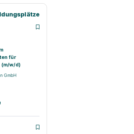
ildungsplätze
um
ten für
 (m/w/d)
den GmbH