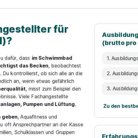
gestellter für
Ausbildung
d)?
(brutto pro
du dafür, dass
im Schwimmbad
1. Ausbildungs
ichtigst das Becken
, beobachtest
 Du kontrollierst, ob sich alle an die
2. Ausbildung
dlich an, wenn etwas gefährlich
3. Ausbildung
erqualität
, misst zum Beispiel den
bnisse. Viele Fachangestellte
eranlagen, Pumpen und Lüftung
.
Zu den bestb
u geben
, Aquafitness und
du oft Ansprechpartner an der Kasse
amilien, Schulklassen und Gruppen
Erfahrungs