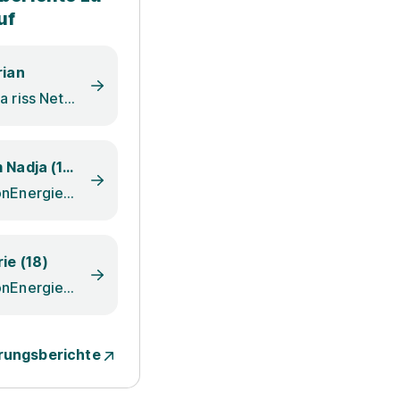
uf
rian
e.wa riss Netze GmbH
Kim Nadja (18)
RhönEnergie Gruppe
ie (18)
RhönEnergie Gruppe
rungsberichte