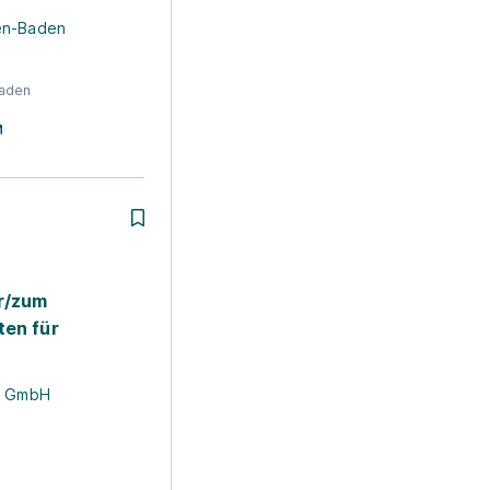
en-Baden
aden
r/zum
ten für
e
l GmbH