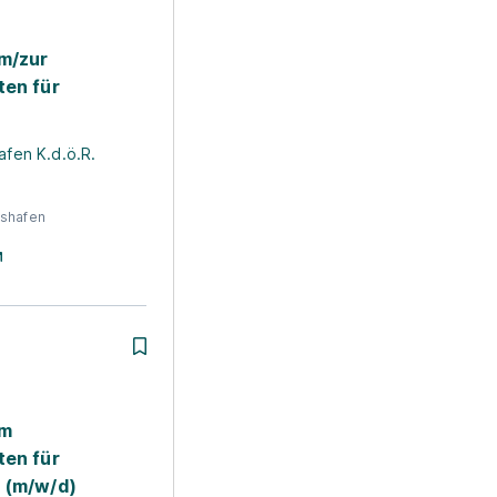
m/zur
ten für
e
afen K.d.ö.R.
hshafen
adt
Beliebte Stadt
Beliebte 
 in Köln
Ausbildung in
Ausbildun
um
Frankfurt
Stuttgart
ten für
 (m/w/d)