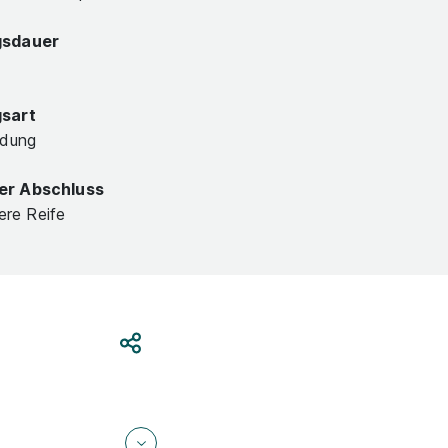
gsdauer
gsart
ldung
er Abschluss
lere Reife
Teilen