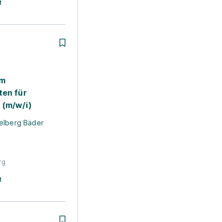
um
ten für
 (m/w/i)
elberg Bäder
rg