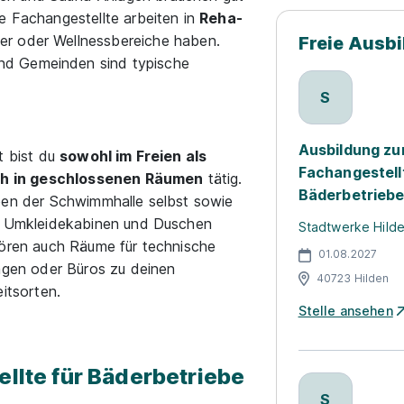
e Fachangestellte arbeiten in
Reha-
er oder Wellnessbereiche haben.
Freie Ausb
nd Gemeinden sind typische
S
Ausbildung z
t bist du
sowohl im Freien als
Fachangestell
h in geschlossenen Räumen
tätig.
Bäderbetriebe
en der Schwimmhalle selbst sowie
 Umkleidekabinen und Duschen
Stadtwerke Hil
ören auch Räume für technische
01.08.2027
agen oder Büros zu deinen
40723 Hilden
itsorten.
Stelle ansehen
ellte für Bäderbetriebe
S