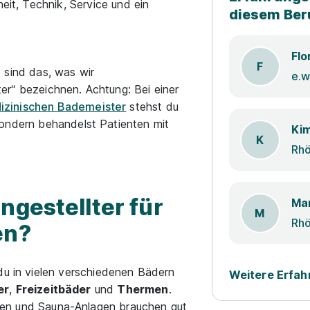
heit, Technik, Service und ein
diesem Ber
Flo
F
 sind das, was wir
er“ bezeichnen. Achtung: Bei einer
izinischen Bademeister
stehst du
sondern behandelst Patienten mit
K
ngestellter für
Mar
M
en?
du in vielen verschiedenen Bädern
Weitere Erfah
er
,
Freizeitbäder
und
Thermen
.
en und Sauna-Anlagen brauchen gut