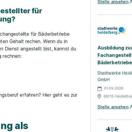
Stelle ansehen
estellter für
dung?
changestellte für Bäderbetriebe
uten Gehalt rechen. Wenn du in
Ausbildung z
Dienst angestellt bist, kannst du
Fachangestell
g
rechnen:
Bäderbetriebe
Stadtwerke Heid
GmbH
01.09.2026
gsberuf erfahren? Hier geht es zur
69115 Heidelbe
Stelle ansehen
ng als