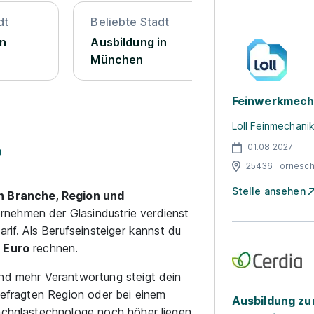
dt
Beliebte Stadt
Beliebte St
in
Ausbildung in
Ausbildung
München
Feinwerkmech
Loll Feinmechan
01.08.2027
?
25436 Tornesc
Stelle ansehen
n Branche, Region und
rnehmen der Glasindustrie verdienst
arif. Als Berufseinsteiger kannst du
 Euro
rechnen.
und mehr Verantwortung steigt dein
hgefragten Region oder bei einem
Ausbildung z
lachglastechnologe noch höher liegen