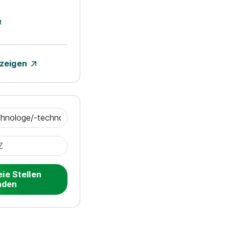
nzeigen
eie Stellen
nden