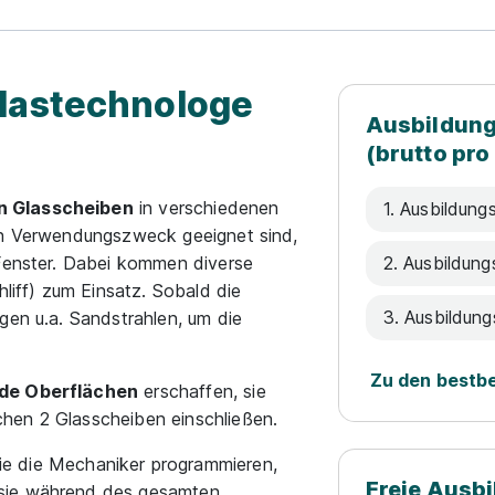
lastechnologe
Ausbildung
(brutto pro
n Glasscheiben
in verschiedenen
1. Ausbildungs
nen Verwendungszweck geeignet sind,
 Fenster. Dabei kommen diverse
2. Ausbildung
liff) zum Einsatz. Sobald die
3. Ausbildung
gen u.a. Sandstrahlen, um die
Zu den bestb
de Oberflächen
erschaffen, sie
hen 2 Glasscheiben einschließen.
die die Mechaniker programmieren,
Freie Ausb
 sie während des gesamten