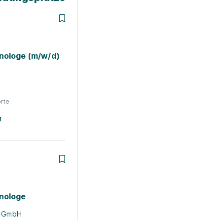
nologe (m/w/d)
rte
nologe
r GmbH