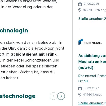
en Bereichen eingesetzt werden,
01.09.2026
 in der Veredelung oder in der
32278 Kirchlen
Stelle ansehen
echnologin
gen stark von deinem Betrieb ab. In
 die Uhr
, damit die Produktion nicht
oft im
Schichtdienst mit Früh-,
Ausbildung z
 in der Regel Schichtzulagen und
Mechatronike
etrieben oder bei spezialisierten
(m/w/d)
ten
geben. Wichtig ist, dass du
Rheinmetall Prot
hen kannst.
GmbH
01.09.2027
astechnologe
41460 Neuss
Stelle ansehen