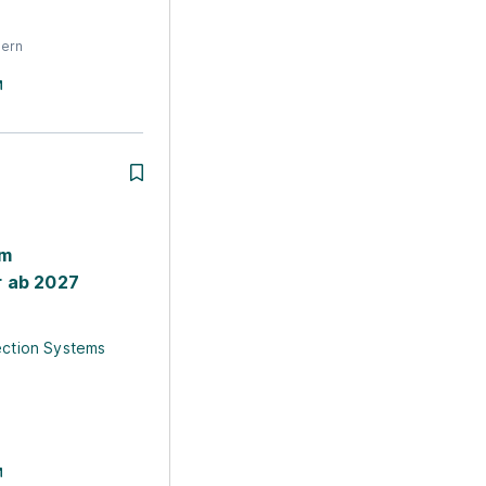
gern
um
r ab 2027
ection Systems