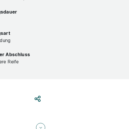
gsdauer
gsart
ldung
er Abschluss
lere Reife
Teilen