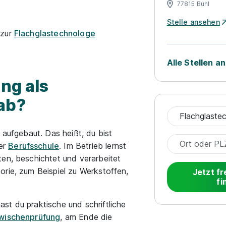
77815 Bühl
Stelle ansehen
 zur
Flachglastechnologe
Alle Stellen a
ng als
ab?
 aufgebaut. Das heißt, du bist
er
Berufsschule
. Im Betrieb lernst
ten, beschichtet und verarbeitet
orie, zum Beispiel zu Werkstoffen,
Jetzt fr
fi
st du praktische und schriftliche
wischenprüfung
, am Ende die