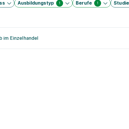
ss
Ausbildungstyp
Berufe
Studi
1
1
eb im Einzelhandel