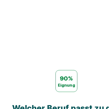
90%
Eignung
Welcher Beruf passt zu d