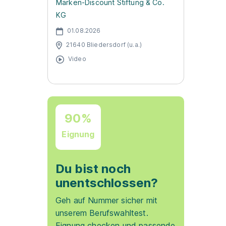
Marken-Discount Stiftung & Co.
KG
01.08.2026
21640 Bliedersdorf (u.a.)
Video
90%
Eignung
Du bist noch
unentschlossen?
Geh auf Nummer sicher mit
unserem Berufswahltest.
Eignung checken und passende