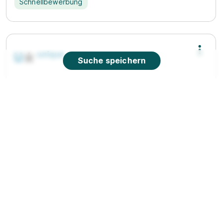
Schnellbewerbung
Suche speichern
Ausbildung Personaldienstleistungskaufmann/-
frau (m/w/d)
RGF Staffing Germany GmbH
01.09.2027
41460 Neuss
988 - 1.178 € pro Monat
Schnellbewerbung