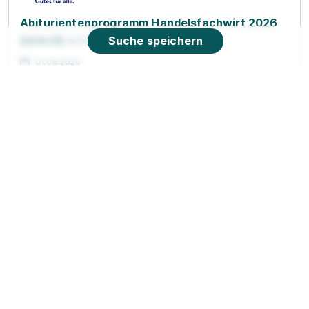
Abiturientenprogramm Handelsfachwirt 2026
(m/w/d)
Suche speichern
ALDI SÜD
01.08.2026
81669 München
90%
Eignung
Du bist noch unentschlossen?
Geh auf Nummer sicher mit unserem Berufswahltest.
Eignung checken und passende Stelle finden.
Mehr erfahren