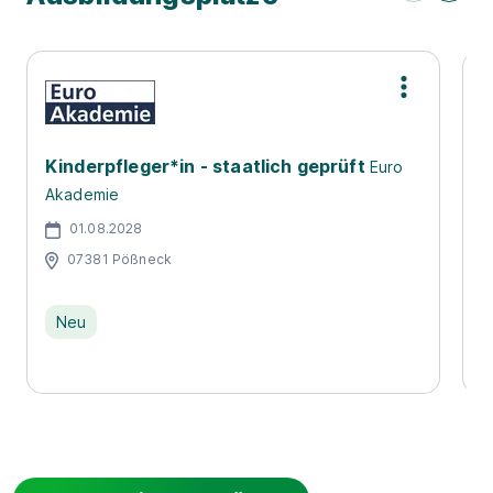
Kinderpfleger*in - staatlich geprüft
A
Euro
i
Akademie
D
01.08.2028
07381 Pößneck
Neu