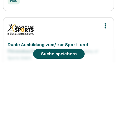
Neu
Duale Ausbildung zum/ zur Sport- und
Fitnesskaufmann/ -frau (m/w/d)
Academy of
Suche speichern
Sports GmbH
01.09.2026
48683 Ahaus (u.a.)
90%
Eignung