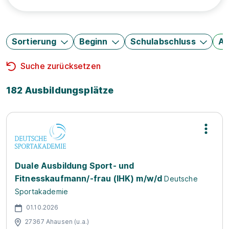
Sortierung
Beginn
Schulabschluss
Au
Suche zurücksetzen
182 Ausbildungsplätze
Duale Ausbildung Sport- und
Fitnesskaufmann/-frau (IHK) m/w/d
Deutsche
Sportakademie
01.10.2026
27367 Ahausen (u.a.)