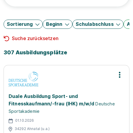
Sortierung
Beginn
Schulabschluss
Au
Suche zurücksetzen
307 Ausbildungsplätze
Duale Ausbildung Sport- und
Fitnesskaufmann/-frau (IHK) m/w/d
Deutsche
Sportakademie
01.10.2026
34292 Ahnatal (u.a.)