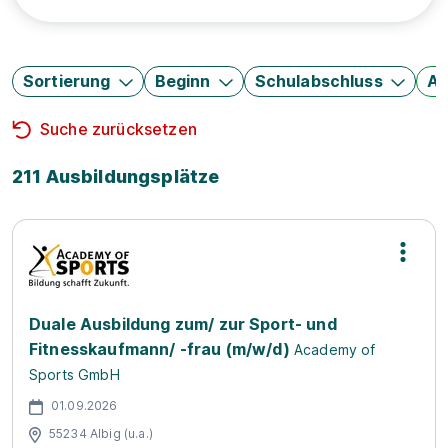
Sortierung
Beginn
Schulabschluss
Au
Suche zurücksetzen
211 Ausbildungsplätze
Duale Ausbildung zum/ zur Sport- und
Fitnesskaufmann/ -frau (m/w/d)
Academy of
Sports GmbH
01.09.2026
55234 Albig (u.a.)