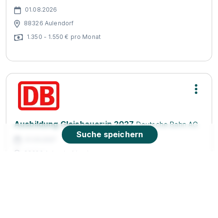
01.08.2026
88326 Aulendorf
1.350 - 1.550 € pro Monat
Ausbildung Gleisbauer:in 2027
Deutsche Bahn AG
Suche speichern
01.09.2027
88326 Aulendorf (u.a.)
90%