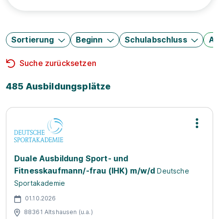
Sortierung
Beginn
Schulabschluss
Au
Suche zurücksetzen
485 Ausbildungsplätze
Duale Ausbildung Sport- und
Fitnesskaufmann/-frau (IHK) m/w/d
Deutsche
Sportakademie
01.10.2026
88361 Altshausen (u.a.)