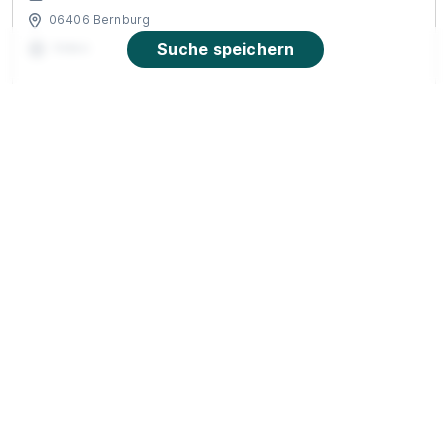
06406 Bernburg
Suche speichern
Video
Ausbildung zum Handelsfachwirt (m/w/d),
Aschersleben
Deichmann SE
01.08.2026
06449 Aschersleben
90%