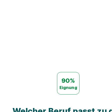
90%
Eignung
Welcher Beruf passt zu d