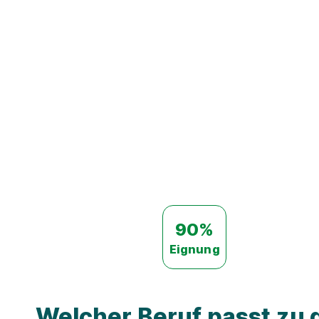
90%
Eignung
Welcher Beruf passt zu d