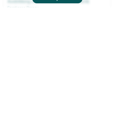
Ausbildung zum Bankkaufmann (m/w/d)
Sparkasse Passau
01.09.2027
94060 Pocking (u.a.)
1.418 - 1.528 € pro Monat
Ausbildung zur Fachkraft für Lagerlogistik -
2027 (m/w/d)
Noerpel SE
01.09.2027
94127 Passau
Neu