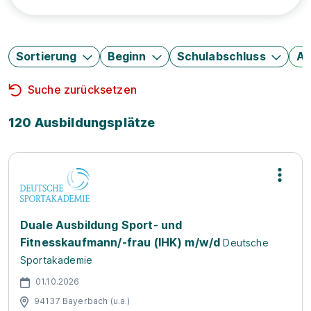
Sortierung
Beginn
Schulabschluss
Au
Suche zurücksetzen
120 Ausbildungsplätze
Duale Ausbildung Sport- und
Fitnesskaufmann/-frau (IHK) m/w/d
Deutsche
Sportakademie
01.10.2026
94137 Bayerbach (u.a.)