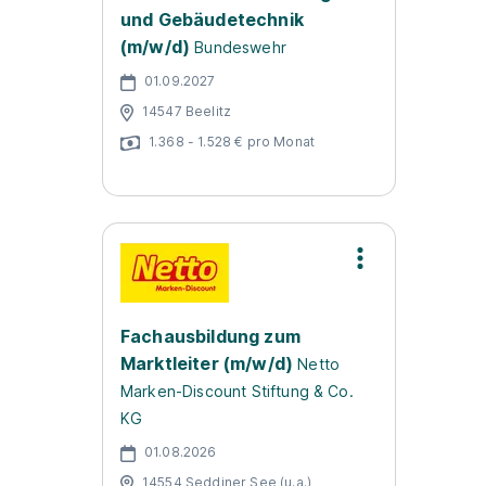
und Gebäudetechnik
(m/w/d)
Bundeswehr
01.09.2027
14547 Beelitz
1.368 - 1.528 € pro Monat
Fachausbildung zum
Marktleiter (m/w/d)
Netto
Marken-Discount Stiftung & Co.
KG
01.08.2026
14554 Seddiner See (u.a.)