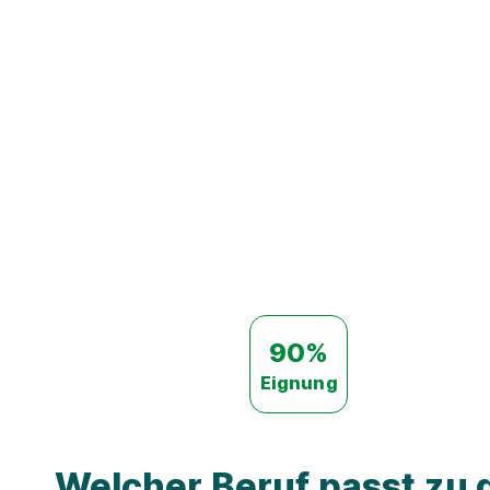
90%
Eignung
Welcher Beruf passt zu d