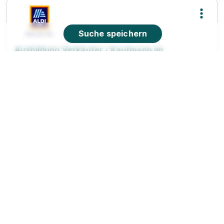
Suche speichern
Ausbildung Verkäufer / Kaufmann im
Einzelhandel 2026 (m/w/d)
ALDI SÜD
01.08.2026
85095 Denkendorf
90%
Eignung
Du bist noch unentschlossen?
Geh auf Nummer sicher mit unserem Berufswahltest.