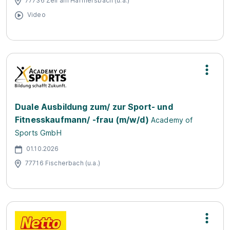
77736 Zell am Harmersbach (u.a.)
Video
Duale Ausbildung zum/ zur Sport- und
Fitnesskaufmann/ -frau (m/w/d)
Academy of
Sports GmbH
01.10.2026
77716 Fischerbach (u.a.)