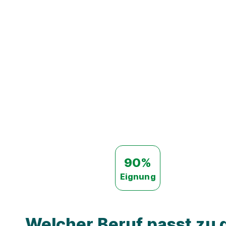
90%
Eignung
Welcher Beruf passt zu d