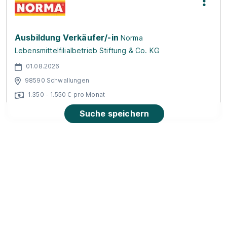
Ausbildung Verkäufer/-in
Norma
Lebensmittelfilialbetrieb Stiftung & Co. KG
01.08.2026
98590 Schwallungen
1.350 - 1.550 € pro Monat
Suche speichern
Duale Ausbildung zum/ zur Sport- und
Fitnesskaufmann/ -frau (m/w/d)
Academy of
Sports GmbH
01.09.2026