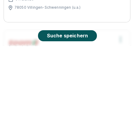
78050 Villingen-Schwenningen (u.a.)
Suche speichern
Ausbildung Kaufmann im Einzelhandel /
Verkäufer (m/w/d) - Bereich Logistik
toom
Baumarkt GmbH
01.09.2026
78052 Villingen-Schwenningen
90%