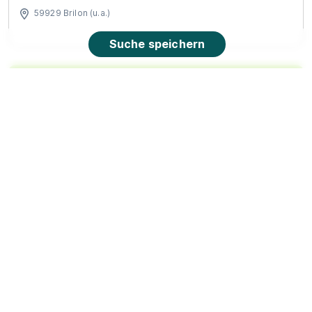
59929 Brilon (u.a.)
Suche speichern
90%
Eignung
Du bist noch unentschlossen?
Geh auf Nummer sicher mit unserem Berufswahltest.
Eignung checken und passende Stelle finden.
Mehr erfahren