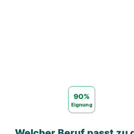
90%
Eignung
Welcher Beruf passt zu d