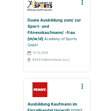
Duale Ausbildung zum/ zur
Sport- und
Fitnesskaufmann/ -frau
(m/w/d)
Academy of Sports
GmbH
01.12.2026
84034 Münchnerau (u.a.)
Ausbildung Kaufmann im
Einzelhandel (m/w/d)
PENNY