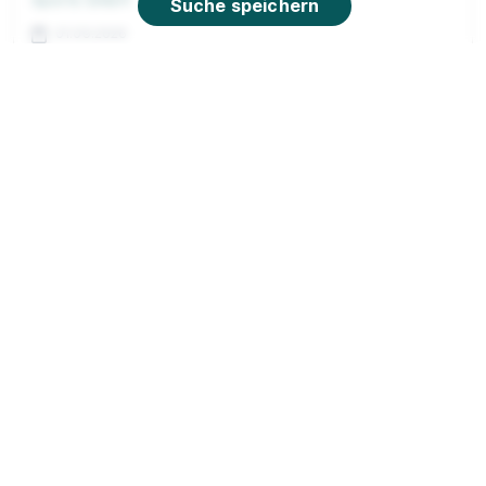
Suche speichern
01.09.2026
91522 Ansbach (u.a.)
90%
Eignung
Du bist noch unentschlossen?
Geh auf Nummer sicher mit unserem Berufswahltest.
Eignung checken und passende Stelle finden.
Mehr erfahren