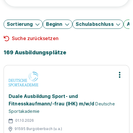
Sortierung
Beginn
Schulabschluss
Au
Suche zurücksetzen
169 Ausbildungsplätze
Duale Ausbildung Sport- und
Fitnesskaufmann/-frau (IHK) m/w/d
Deutsche
Sportakademie
01.10.2026
91595 Burgoberbach (u.a.)