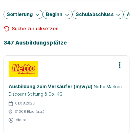
Sortierung
Beginn
Schulabschluss
Au
Suche zurücksetzen
347 Ausbildungsplätze
Ausbildung zum Verkäufer (m/w/d)
Netto Marken-
Discount Stiftung & Co. KG
01.08.2026
31008 Elze (u.a.)
Video