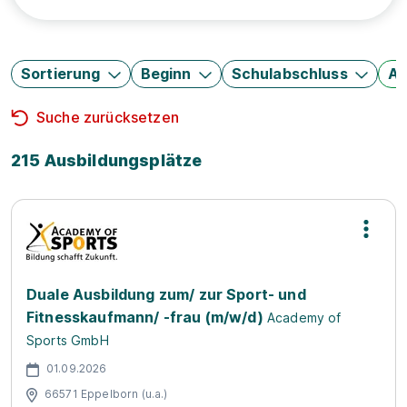
Sortierung
Beginn
Schulabschluss
Au
Suche zurücksetzen
215 Ausbildungsplätze
Duale Ausbildung zum/ zur Sport- und
Fitnesskaufmann/ -frau (m/w/d)
Academy of
Sports GmbH
01.09.2026
66571 Eppelborn (u.a.)