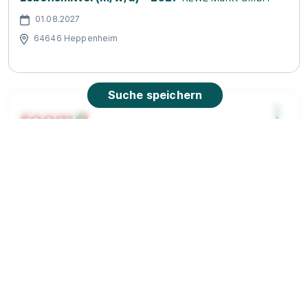
01.08.2027
64646 Heppenheim
Suche speichern
Ausbildung Kaufmann im Einzelhandel /
Verkäufer (m/w/d) - Bereich Baumarkt
toom
Baumarkt GmbH
01.09.2026
63820 Elsenfeld