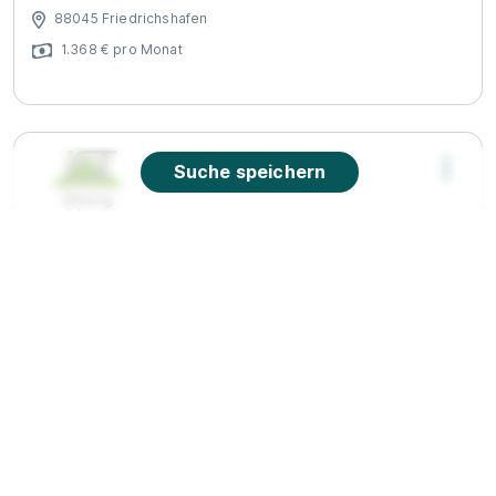
88045 Friedrichshafen
1.368 € pro Monat
Suche speichern
Duale Ausbildung Sport- und
Fitnesskaufmann:frau
IST-Studieninstitut GmbH
01.10.2026
88045 Friedrichshafen (u.a.)
Video