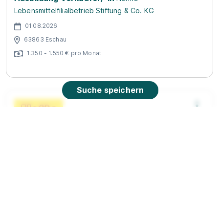
Lebensmittelfilialbetrieb Stiftung & Co. KG
01.08.2026
63863 Eschau
1.350 - 1.550 € pro Monat
Suche speichern
Ausbildung zum Kaufmann im Einzelhandel
(m/w/d)
Netto Marken-Discount Stiftung & Co. KG
01.08.2026
63785 Obernburg am Main (u.a.)
Video