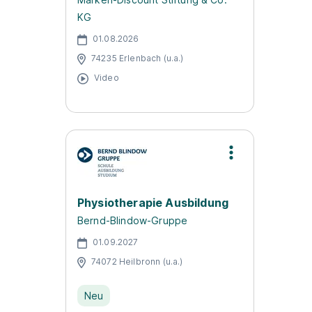
KG
01.08.2026
74235 Erlenbach (u.a.)
Video
Physiotherapie Ausbildung
Bernd-Blindow-Gruppe
01.09.2027
74072 Heilbronn (u.a.)
Neu