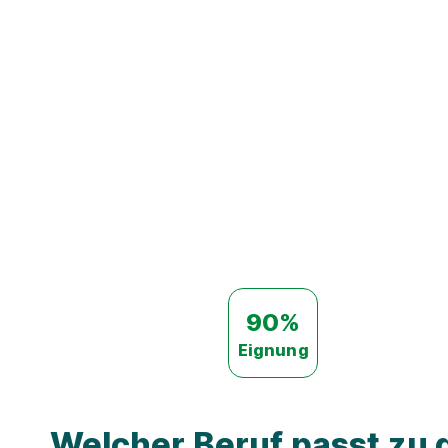
90%
Eignung
Welcher Beruf passt zu d