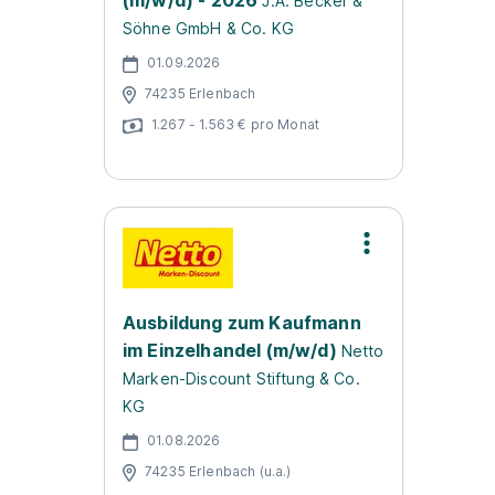
(m/w/d) - 2026
J.A. Becker &
Söhne GmbH & Co. KG
01.09.2026
74235 Erlenbach
1.267 - 1.563 € pro Monat
Ausbildung zum Kaufmann
im Einzelhandel (m/w/d)
Netto
Marken-Discount Stiftung & Co.
KG
01.08.2026
74235 Erlenbach (u.a.)