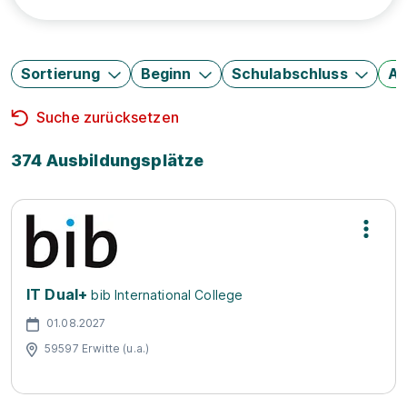
Sortierung
Beginn
Schulabschluss
Au
Suche zurücksetzen
374 Ausbildungsplätze
IT Dual+
bib International College
01.08.2027
59597 Erwitte (u.a.)