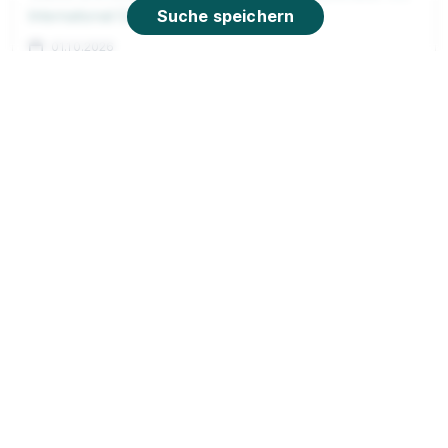
Suche speichern
International College
01.10.2026
59597 Erwitte (u.a.)
90%
Eignung
Du bist noch unentschlossen?
Geh auf Nummer sicher mit unserem Berufswahltest.
Eignung checken und passende Stelle finden.
Mehr erfahren