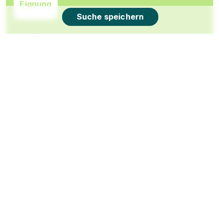
Eignung
Suche speichern
Du bist noch unentschlossen?
Geh auf Nummer sicher mit unserem Berufswahltest.
Eignung checken und passende Stelle finden.
Mehr erfahren
Abiturientenprogramm Handelsfachwirt
(m/w/d) Ausbildung 2026
Takko Fashion
01.08.2026
34613 Schwalmstadt