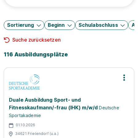
Sortierung
Beginn
Schulabschluss
Au
Suche zurücksetzen
116 Ausbildungsplätze
Duale Ausbildung Sport- und
Fitnesskaufmann/-frau (IHK) m/w/d
Deutsche
Sportakademie
01.10.2026
34621 Frielendorf (u.a.)