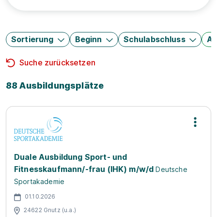
Sortierung
Beginn
Schulabschluss
Au
Suche zurücksetzen
88 Ausbildungsplätze
Duale Ausbildung Sport- und
Fitnesskaufmann/-frau (IHK) m/w/d
Deutsche
Sportakademie
01.10.2026
24622 Gnutz (u.a.)