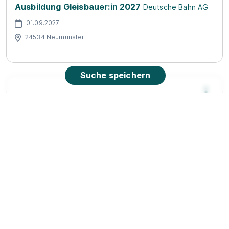
Ausbildung Gleisbauer:in 2027
Deutsche Bahn AG
01.09.2027
24534 Neumünster
Suche speichern
Fachlagerist/-in (m/w/d) - 2027
Herbert Voigt
GmbH & Co. KG
01.08.2027
24539 Neumünster
935 - 1.115 € pro Monat
Schnellbewerbung