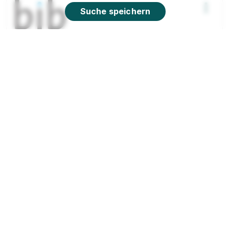
Suche speichern
IT Dual+
bib International College
01.08.2027
47574 Goch (u.a.)
90%
Eignung
Du bist noch unentschlossen?
Geh auf Nummer sicher mit unserem Berufswahltest.
Eignung checken und passende Stelle finden.