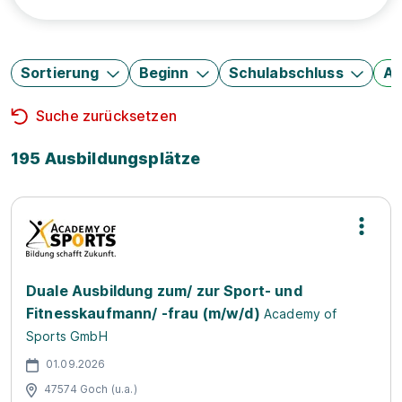
Sortierung
Beginn
Schulabschluss
Au
Suche zurücksetzen
195 Ausbildungsplätze
Duale Ausbildung zum/ zur Sport- und
Fitnesskaufmann/ -frau (m/w/d)
Academy of
Sports GmbH
01.09.2026
47574 Goch (u.a.)