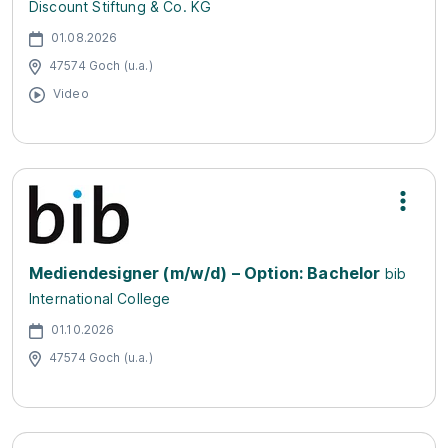
Discount Stiftung & Co. KG
01.08.2026
47574 Goch (u.a.)
Video
Mediendesigner (m/w/d) – Option: Bachelor
bib
International College
01.10.2026
47574 Goch (u.a.)