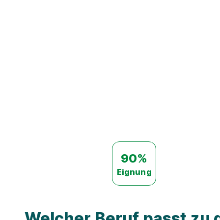
90%
Eignung
Welcher Beruf passt zu d