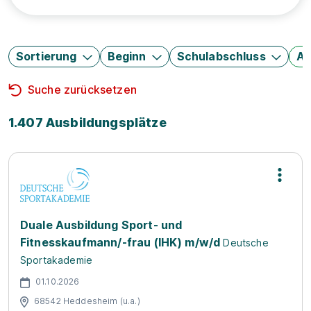
Sortierung
Beginn
Schulabschluss
Au
Suche zurücksetzen
1.407 Ausbildungsplätze
Duale Ausbildung Sport- und
Fitnesskaufmann/-frau (IHK) m/w/d
Deutsche
Sportakademie
01.10.2026
68542 Heddesheim (u.a.)