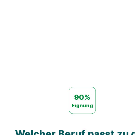
90%
Eignung
Welcher Beruf passt zu d