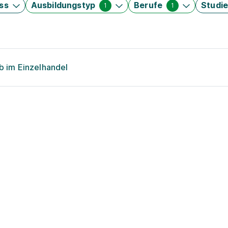
ss
Ausbildungstyp
Berufe
Studi
1
1
eb im Einzelhandel