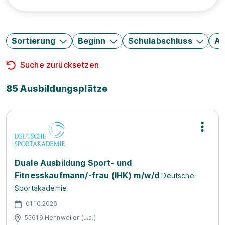
Sortierung
Beginn
Schulabschluss
Au
Suche zurücksetzen
85 Ausbildungsplätze
Duale Ausbildung Sport- und
Fitnesskaufmann/-frau (IHK) m/w/d
Deutsche
Sportakademie
01.10.2026
55619 Hennweiler (u.a.)