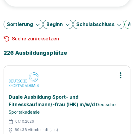
Sortierung
Beginn
Schulabschluss
Au
Suche zurücksetzen
226 Ausbildungsplätze
Duale Ausbildung Sport- und
Fitnesskaufmann/-frau (IHK) m/w/d
Deutsche
Sportakademie
01.10.2026
89438 Altenbaindt (u.a.)