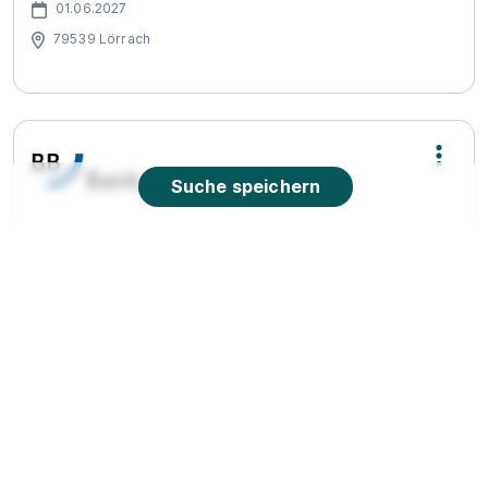
01.06.2027
79539 Lörrach
Suche speichern
Ausbildung als Bankkaufmann / Bankkauffrau
(m/w/d) 2027 in Lörrach
BBBank eG
01.09.2027
79539 Lörrach
1.443 - 1.576 € pro Monat
90%