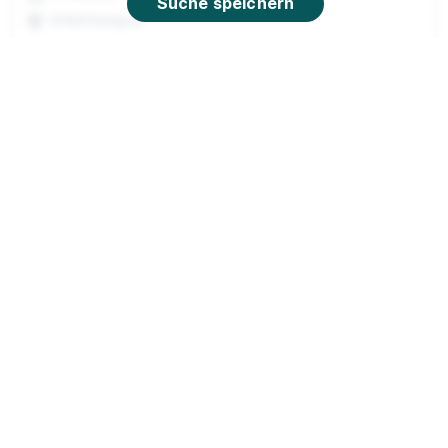
Suche speichern
47906 Kempen
90%
Eignung
Du bist noch unentschlossen?
Geh auf Nummer sicher mit unserem Berufswahltest.
Eignung checken und passende Stelle finden.
Mehr erfahren