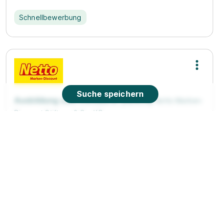
Schnellbewerbung
Suche speichern
Ausbildung zum Verkäufer (m/w/d)
Netto Marken-
Discount Stiftung & Co. KG
01.08.2026
94209 Regen (u.a.)
Video