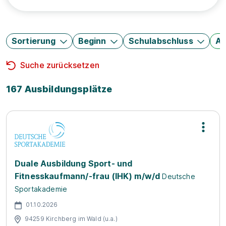
Sortierung
Beginn
Schulabschluss
Au
Suche zurücksetzen
167 Ausbildungsplätze
Duale Ausbildung Sport- und
Fitnesskaufmann/-frau (IHK) m/w/d
Deutsche
Sportakademie
01.10.2026
94259 Kirchberg im Wald (u.a.)