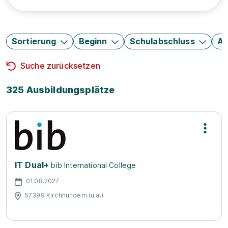
Sortierung
Beginn
Schulabschluss
Au
Suche zurücksetzen
325 Ausbildungsplätze
IT Dual+
bib International College
01.08.2027
57399 Kirchhundem (u.a.)