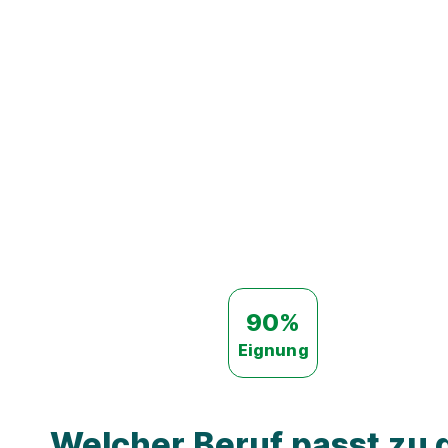
90%
Eignung
Welcher Beruf passt zu d