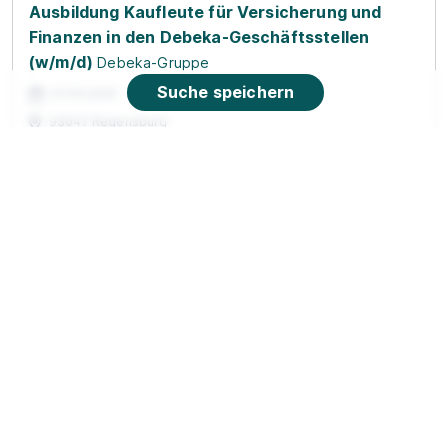
Ausbildung Kaufleute für Versicherung und
Finanzen in den Debeka-Geschäftsstellen
(w/m/d)
Debeka-Gruppe
Suche speichern
01.09.2026
93047 Regensburg
1.205 - 1.370 € pro Monat
90%
Eignung
Du bist noch unentschlossen?
Geh auf Nummer sicher mit unserem Berufswahltest.
Eignung checken und passende Stelle finden.