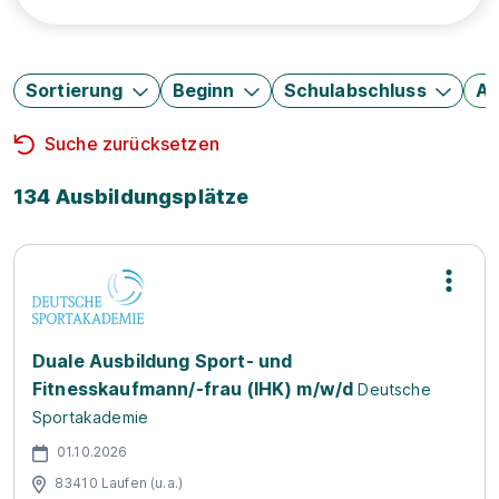
Sortierung
Beginn
Schulabschluss
Au
Suche zurücksetzen
134 Ausbildungsplätze
Duale Ausbildung Sport- und
Fitnesskaufmann/-frau (IHK) m/w/d
Deutsche
Sportakademie
01.10.2026
83410 Laufen (u.a.)