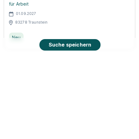
für Arbeit
01.09.2027
83278 Traunstein
Neu
Suche speichern
90%
Eignung
Du bist noch unentschlossen?
Geh auf Nummer sicher mit unserem Berufswahltest.
Eignung checken und passende Stelle finden.
Mehr erfahren