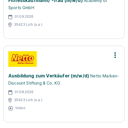
Fitnesskaufmann/ -frau (m/w/d)
Academy of
Sports GmbH
01.09.2026
35423 Lich (u.a.)
Ausbildung zum Verkäufer (m/w/d)
Netto Marken-
Discount Stiftung & Co. KG
01.08.2026
35423 Lich (u.a.)
Video