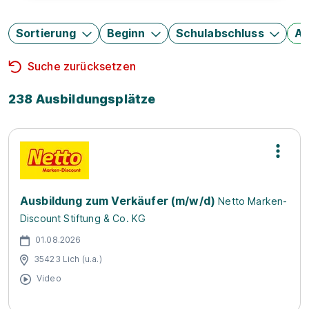
Sortierung
Beginn
Schulabschluss
Au
Suche zurücksetzen
238 Ausbildungsplätze
Ausbildung zum Verkäufer (m/w/d)
Netto Marken-
Discount Stiftung & Co. KG
01.08.2026
35423 Lich (u.a.)
Video