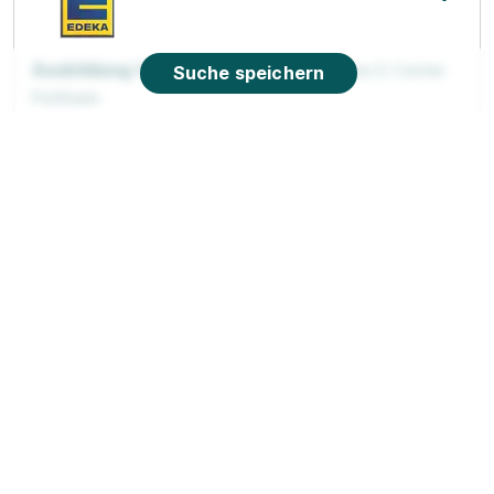
Ausbildung Verkäufer (m/w/d)
Herkules E-Center
Suche speichern
Pohlheim
01.08.2026
35415 Pohlheim
90%
Eignung
Du bist noch unentschlossen?
Geh auf Nummer sicher mit unserem Berufswahltest.
Eignung checken und passende Stelle finden.