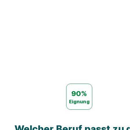
90%
Eignung
Welcher Beruf passt zu d